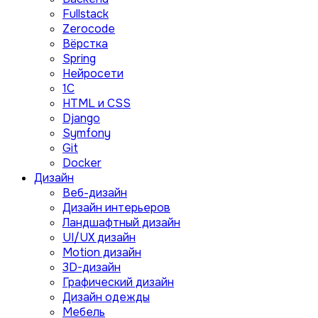
Fullstack
Zerocode
Вёрстка
Spring
Нейросети
1C
HTML и CSS
Django
Symfony
Git
Docker
Дизайн
Веб-дизайн
Дизайн интерьеров
Ландшафтный дизайн
UI/UX дизайн
Motion дизайн
3D-дизайн
Графический дизайн
Дизайн одежды
Мебель