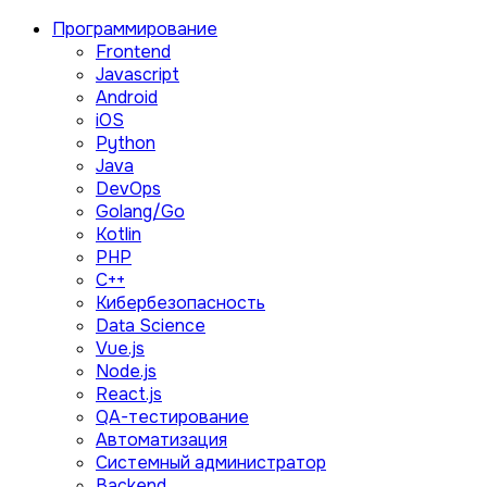
Программирование
Frontend
Javascript
Android
iOS
Python
Java
DevOps
Golang/Go
Kotlin
PHP
C++
Кибербезопасность
Data Science
Vue.js
Node.js
React.js
QA-тестирование
Автоматизация
Системный администратор
Backend