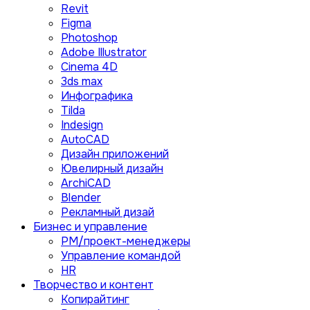
Revit
Figma
Photoshop
Adobe Illustrator
Сinema 4D
3ds max
Инфографика
Tilda
Indesign
AutoCAD
Дизайн приложений
Ювелирный дизайн
ArchiCAD
Blender
Рекламный дизай
Бизнес и управление
PM/проект-менеджеры
Управление командой
HR
Творчество и контент
Копирайтинг