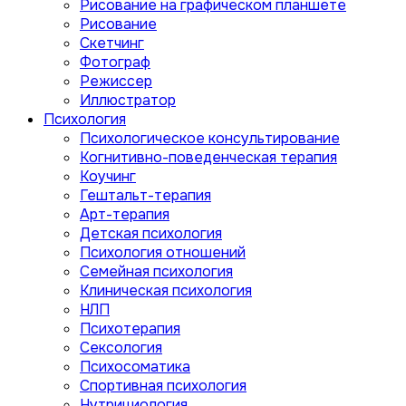
Рисование на графическом планшете
Рисование
Скетчинг
Фотограф
Режиссер
Иллюстратор
Психология
Психологическое консультирование
Когнитивно-поведенческая терапия
Коучинг
Гештальт-терапия
Арт-терапия
Детская психология
Психология отношений
Семейная психология
Клиническая психология
НЛП
Психотерапия
Сексология
Психосоматика
Спортивная психология
Нутрициология