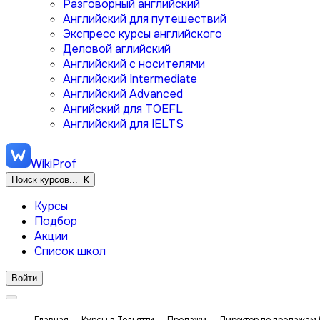
Разговорный английский
Английский для путешествий
Экспресс курсы английского
Деловой аглийский
Английский с носителями
Английский Intermediate
Английский Advanced
Ангийский для TOEFL
Английский для IELTS
WikiProf
Поиск курсов...
K
Курсы
Подбор
Акции
Список школ
Войти