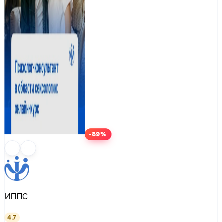
-89%
ИППС
4.7