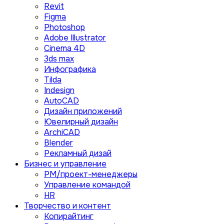
Revit
Figma
Photoshop
Adobe Illustrator
Сinema 4D
3ds max
Инфографика
Tilda
Indesign
AutoCAD
Дизайн приложений
Ювелирный дизайн
ArchiCAD
Blender
Рекламный дизай
Бизнес и управление
PM/проект-менеджеры
Управление командой
HR
Творчество и контент
Копирайтинг