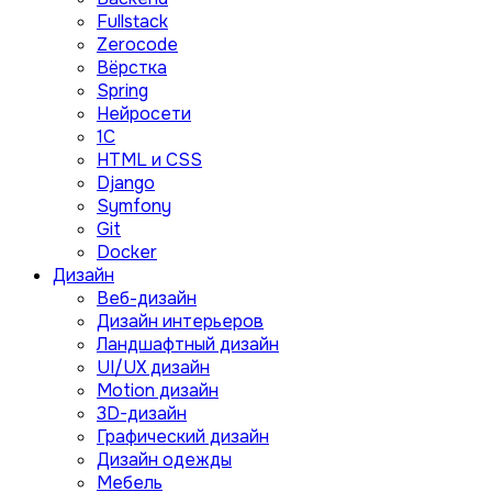
Fullstack
Zerocode
Вёрстка
Spring
Нейросети
1C
HTML и CSS
Django
Symfony
Git
Docker
Дизайн
Веб-дизайн
Дизайн интерьеров
Ландшафтный дизайн
UI/UX дизайн
Motion дизайн
3D-дизайн
Графический дизайн
Дизайн одежды
Мебель