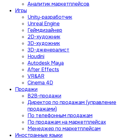
Аналитик маркетплейсов
Игры
Unity-разработчик
Unreal Engine
Геймдизайнер
2D-художник
3D-художник
3D-дженералист
Houdini
Autodesk Maya
After Effects
VR&AR
Cinema 4D
Продажи
B2B-продажи
Директор по продажам (управление
продажами)
По телефонным продажам
По продажам на маркетплейсах
Менеджер по маркетплейсам
Иностранные языки