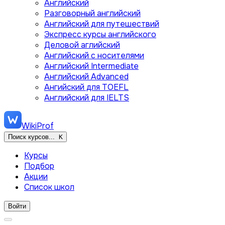
Английский
Разговорный английский
Английский для путешествий
Экспресс курсы английского
Деловой аглийский
Английский с носителями
Английский Intermediate
Английский Advanced
Ангийский для TOEFL
Английский для IELTS
WikiProf
Поиск курсов...
K
Курсы
Подбор
Акции
Список школ
Войти