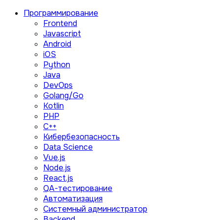
Программирование
Frontend
Javascript
Android
iOS
Python
Java
DevOps
Golang/Go
Kotlin
PHP
C++
Кибербезопасность
Data Science
Vue.js
Node.js
React.js
QA-тестирование
Автоматизация
Системный администратор
Backend