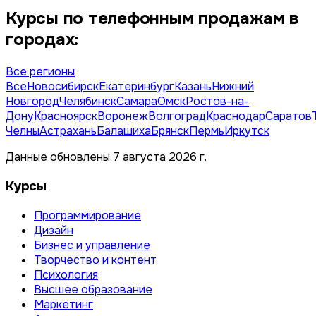
Курсы по телефонным продажам в
городах:
Все регионы
Все
Новосибирск
Екатеринбург
Казань
Нижний
Новгород
Челябинск
Самара
Омск
Ростов-на-
Дону
Красноярск
Воронеж
Волгоград
Краснодар
Саратов
Челны
Астрахань
Балашиха
Брянск
Пермь
Иркутск
Данные обновлены 7 августа 2026 г.
Курсы
Программирование
Дизайн
Бизнес и управление
Творчество и контент
Психология
Высшее образование
Маркетинг