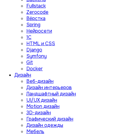
Fullstack
Zerocode
Вёрстка
Spring
Нейросети
1C
HTML и CSS
Django
Symfony
Git
Docker
Дизайн
Веб-дизайн
Дизайн интерьеров
Ландшафтный дизайн
UI/UX дизайн
Motion дизайн
3D-дизайн
Графический дизайн
Дизайн одежды
Мебель