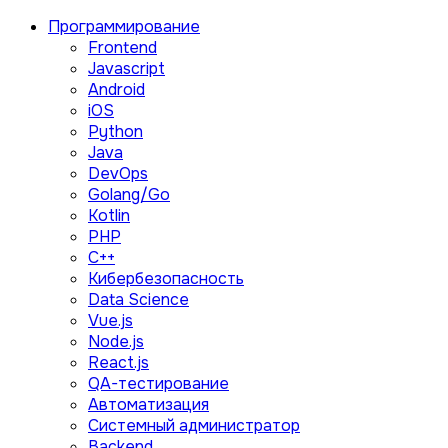
Программирование
Frontend
Javascript
Android
iOS
Python
Java
DevOps
Golang/Go
Kotlin
PHP
C++
Кибербезопасность
Data Science
Vue.js
Node.js
React.js
QA-тестирование
Автоматизация
Системный администратор
Backend