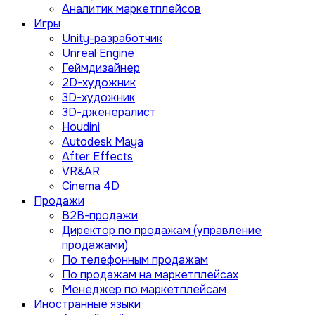
Аналитик маркетплейсов
Игры
Unity-разработчик
Unreal Engine
Геймдизайнер
2D-художник
3D-художник
3D-дженералист
Houdini
Autodesk Maya
After Effects
VR&AR
Cinema 4D
Продажи
B2B-продажи
Директор по продажам (управление
продажами)
По телефонным продажам
По продажам на маркетплейсах
Менеджер по маркетплейсам
Иностранные языки