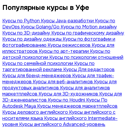
Популярные курсы в Уфе
Курсы по Python
Курсы Java-разработки
Курсы по
DevOps
Курсы Golang/Go
Курсы по Motion дизайну
Курсы по 3D-дизайну
Курсы по графическому дизайну
Курсы по дизайну одежды
Курсы по фотографии и
фотографированию
Курсы режиссеров
Курсы для
иллюстраторов
Курсы по арт-терапии
Курсы по
детской психологии
Курсы по психологии отношений
Курсы по семейной психологии
Курсы по
таргетированной рекламе
Курсы Для редакторов
Курсы для бренд-менеджеров
Курсы для трафик-
менеджеров
Курсы для веб-аналитиков
Курсы для
продуктовых аналитиков
Курсы для аналитиков
маркетплейсов
Курсы для 3D-художников
Курсы для
3D-дженералистов
Курсы по Houdini
Курсы По
Autodesk Maya
Курсы менеджеров маркетплейсов
Курсы делового английского
Курсы английского с
носителями языка
Курсы английского Intermediate-
уровня
Курсы английского Advanced-уровень