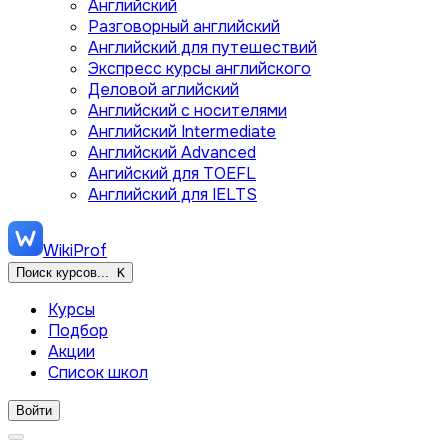
Английский
Разговорный английский
Английский для путешествий
Экспресс курсы английского
Деловой аглийский
Английский с носителями
Английский Intermediate
Английский Advanced
Ангийский для TOEFL
Английский для IELTS
WikiProf
Поиск курсов...
K
Курсы
Подбор
Акции
Список школ
Войти