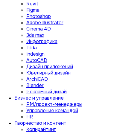
Revit
Figma
Photoshop
Adobe Illustrator
Сinema 4D
3ds max
Инфографика
Tilda
Indesign
AutoCAD
Дизайн приложений
Ювелирный дизайн
ArchiCAD
Blender
Рекламный дизай
Бизнес и управление
PM/проект-менеджеры
Управление командой
HR
Творчество и контент
Копирайтинг