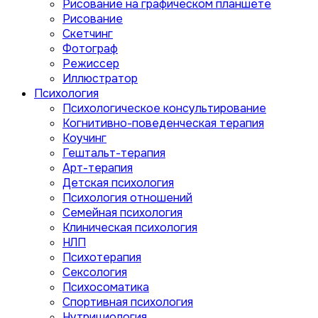
Рисование на графическом планшете
Рисование
Скетчинг
Фотограф
Режиссер
Иллюстратор
Психология
Психологическое консультирование
Когнитивно-поведенческая терапия
Коучинг
Гештальт-терапия
Арт-терапия
Детская психология
Психология отношений
Семейная психология
Клиническая психология
НЛП
Психотерапия
Сексология
Психосоматика
Спортивная психология
Нутрициология