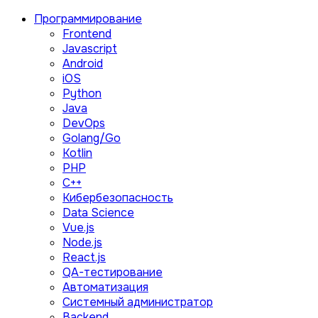
Программирование
Frontend
Javascript
Android
iOS
Python
Java
DevOps
Golang/Go
Kotlin
PHP
C++
Кибербезопасность
Data Science
Vue.js
Node.js
React.js
QA-тестирование
Автоматизация
Системный администратор
Backend