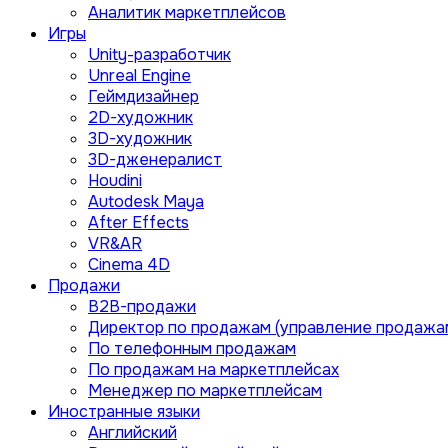
Аналитик маркетплейсов
Игры
Unity-разработчик
Unreal Engine
Геймдизайнер
2D-художник
3D-художник
3D-дженералист
Houdini
Autodesk Maya
After Effects
VR&AR
Cinema 4D
Продажи
B2B-продажи
Директор по продажам (управление продажа
По телефонным продажам
По продажам на маркетплейсах
Менеджер по маркетплейсам
Иностранные языки
Английский