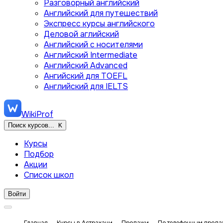
Разговорный английский
Английский для путешествий
Экспресс курсы английского
Деловой аглийский
Английский с носителями
Английский Intermediate
Английский Advanced
Ангийский для TOEFL
Английский для IELTS
WikiProf
Поиск курсов...
K
Курсы
Подбор
Акции
Список школ
Войти