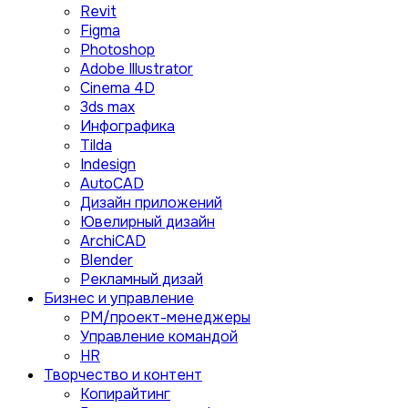
Revit
Figma
Photoshop
Adobe Illustrator
Сinema 4D
3ds max
Инфографика
Tilda
Indesign
AutoCAD
Дизайн приложений
Ювелирный дизайн
ArchiCAD
Blender
Рекламный дизай
Бизнес и управление
PM/проект-менеджеры
Управление командой
HR
Творчество и контент
Копирайтинг