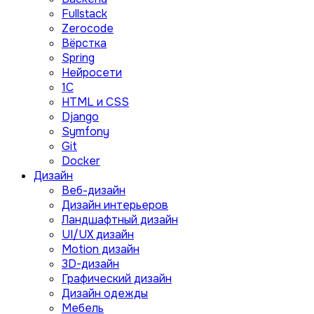
Fullstack
Zerocode
Вёрстка
Spring
Нейросети
1C
HTML и CSS
Django
Symfony
Git
Docker
Дизайн
Веб-дизайн
Дизайн интерьеров
Ландшафтный дизайн
UI/UX дизайн
Motion дизайн
3D-дизайн
Графический дизайн
Дизайн одежды
Мебель