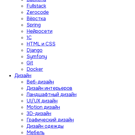
Fullstack
Zerocode
Вёрстка
Spring
Нейросети
1C
HTML и CSS
Django
Symfony
Git
Docker
Дизайн
Веб-дизайн
Дизайн интерьеров
Ландшафтный дизайн
UI/UX дизайн
Motion дизайн
3D-дизайн
Графический дизайн
Дизайн одежды
Мебель