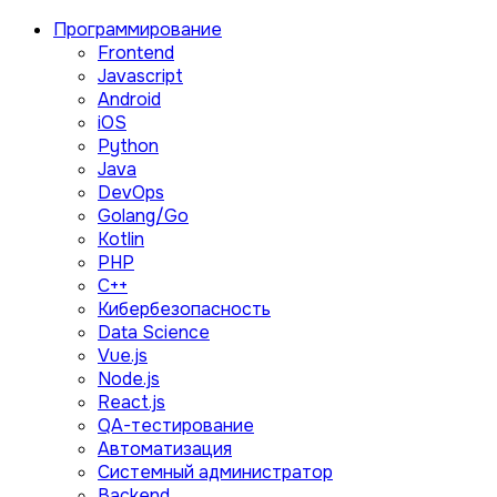
Программирование
Frontend
Javascript
Android
iOS
Python
Java
DevOps
Golang/Go
Kotlin
PHP
C++
Кибербезопасность
Data Science
Vue.js
Node.js
React.js
QA-тестирование
Автоматизация
Системный администратор
Backend