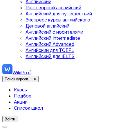
Английский
Разговорный английский
Английский для путешествий
Экспресс курсы английского
Деловой аглийский
Английский с носителями
Английский Intermediate
Английский Advanced
Ангийский для TOEFL
Английский для IELTS
WikiProf
Поиск курсов...
K
Курсы
Подбор
Акции
Список школ
Войти