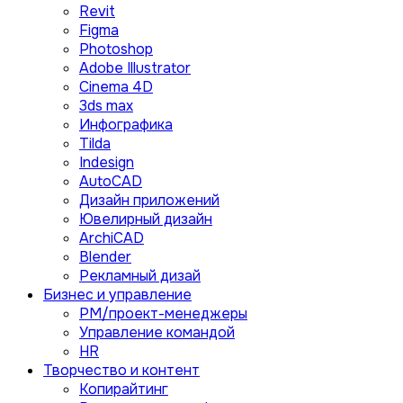
Revit
Figma
Photoshop
Adobe Illustrator
Сinema 4D
3ds max
Инфографика
Tilda
Indesign
AutoCAD
Дизайн приложений
Ювелирный дизайн
ArchiCAD
Blender
Рекламный дизай
Бизнес и управление
PM/проект-менеджеры
Управление командой
HR
Творчество и контент
Копирайтинг