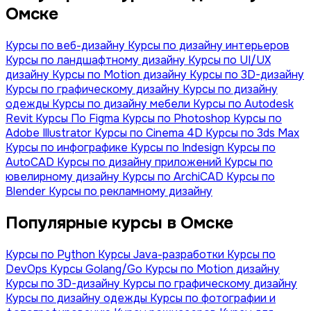
Омске
Курсы по веб-дизайну
Курсы по дизайну интерьеров
Курсы по ландшафтному дизайну
Курсы по UI/UX
дизайну
Курсы по Motion дизайну
Курсы по 3D-дизайну
Курсы по графическому дизайну
Курсы по дизайну
одежды
Курсы по дизайну мебели
Курсы по Autodesk
Revit
Курсы По Figma
Курсы по Photoshop
Курсы по
Adobe Illustrator
Курсы по Сinema 4D
Курсы по 3ds Max
Курсы по инфографике
Курсы по Indesign
Курсы по
AutoCAD
Курсы по дизайну приложений
Курсы по
ювелирному дизайну
Курсы по ArchiCAD
Курсы по
Blender
Курсы по рекламному дизайну
Популярные курсы в Омске
Курсы по Python
Курсы Java-разработки
Курсы по
DevOps
Курсы Golang/Go
Курсы по Motion дизайну
Курсы по 3D-дизайну
Курсы по графическому дизайну
Курсы по дизайну одежды
Курсы по фотографии и