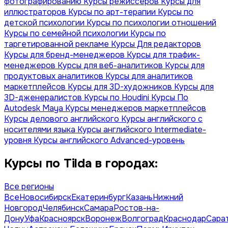
фотографированию
Курсы режиссеров
Курсы для
иллюстраторов
Курсы по арт-терапии
Курсы по
детской психологии
Курсы по психологии отношений
Курсы по семейной психологии
Курсы по
таргетированной рекламе
Курсы Для редакторов
Курсы для бренд-менеджеров
Курсы для трафик-
менеджеров
Курсы для веб-аналитиков
Курсы для
продуктовых аналитиков
Курсы для аналитиков
маркетплейсов
Курсы для 3D-художников
Курсы для
3D-дженералистов
Курсы по Houdini
Курсы По
Autodesk Maya
Курсы менеджеров маркетплейсов
Курсы делового английского
Курсы английского с
носителями языка
Курсы английского Intermediate-
уровня
Курсы английского Advanced-уровень
Курсы по Tilda в городах:
Все регионы
Все
Новосибирск
Екатеринбург
Казань
Нижний
Новгород
Челябинск
Самара
Ростов-на-
Дону
Уфа
Красноярск
Воронеж
Волгоград
Краснодар
Сара