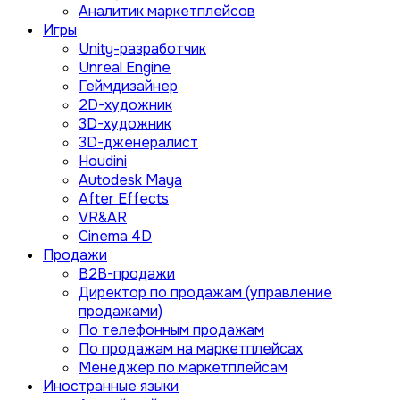
Аналитик маркетплейсов
Игры
Unity-разработчик
Unreal Engine
Геймдизайнер
2D-художник
3D-художник
3D-дженералист
Houdini
Autodesk Maya
After Effects
VR&AR
Cinema 4D
Продажи
B2B-продажи
Директор по продажам (управление
продажами)
По телефонным продажам
По продажам на маркетплейсах
Менеджер по маркетплейсам
Иностранные языки