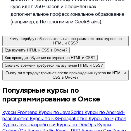
курс идет 250+ часов и оформлен как
дополнительное профессиональное образование
(например, в Нетологии или GeekBrains).
Кому подойдут образовательные программы из топа курсов по
HTML и CSS?
Где изучить HTML и CSS в Омске?
Как проходит обучение на курсах по HTML и CSS?
Сколько времени требуется на изучение HTML и CSS?
Смогу ли я трудоустроиться после прохождения курсов по HTML и
CSS в Омске?
Популярные курсы по
программированию в Омске
Курсы Frontend
Курсы по JavaScript
Курсы по Android-
разработке
Курсы по iOS-разработке
Курсы по Python
Курсы Java-разработки
Курсы по DevOps
Курсы
Golang/Go
Курсы Kotlin
Курсы PHP
Курсы по С++
Курсы