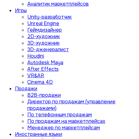
Аналитик маркетплейсов
Игры
Unity-разработчик
Unreal Engine
Геймдизайнер
2D-художник
3D-художник
3D-дженералист
Houdini
Autodesk Maya
After Effects
VR&AR
Cinema 4D
Продажи
B2B-продажи
Директор по продажам (управление
продажами)
По телефонным продажам
По продажам на маркетплейсах
Менеджер по маркетплейсам
Иностранные языки