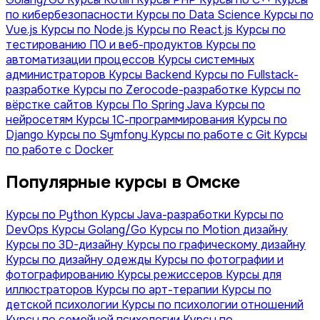
по кибербезопасности
Курсы по Data Science
Курсы по
Vue.js
Курсы по Node.js
Курсы по React.js
Курсы по
тестированию ПО и веб-продуктов
Курсы по
автоматизации процессов
Курсы системных
администраторов
Курсы Backend
Курсы по Fullstack-
разработке
Курсы по Zerocode-разработке
Курсы по
вёрстке сайтов
Курсы По Spring Java
Курсы по
нейросетям
Курсы 1С-программирования
Курсы по
Django
Курсы по Symfony
Курсы по работе с Git
Курсы
по работе с Docker
Популярные курсы в Омске
Курсы по Python
Курсы Java-разработки
Курсы по
DevOps
Курсы Golang/Go
Курсы по Motion дизайну
Курсы по 3D-дизайну
Курсы по графическому дизайну
Курсы по дизайну одежды
Курсы по фотографии и
фотографированию
Курсы режиссеров
Курсы для
иллюстраторов
Курсы по арт-терапии
Курсы по
детской психологии
Курсы по психологии отношений
Курсы по семейной психологии
Курсы по