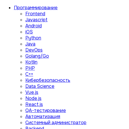
Программирование
Frontend
Javascript
Android
iOS
Python
Java
DevOps
Golang/Go
Kotlin
PHP
C++
Кибербезопасность
Data Science
Vue.js
Node.js
React.js
QA-тестирование
Автоматизация
Системный администратор
Backend