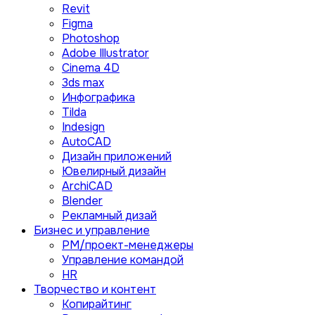
Revit
Figma
Photoshop
Adobe Illustrator
Сinema 4D
3ds max
Инфографика
Tilda
Indesign
AutoCAD
Дизайн приложений
Ювелирный дизайн
ArchiCAD
Blender
Рекламный дизай
Бизнес и управление
PM/проект-менеджеры
Управление командой
HR
Творчество и контент
Копирайтинг