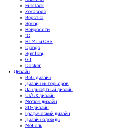
Fullstack
Zerocode
Вёрстка
Spring
Нейросети
1C
HTML и CSS
Django
Symfony
Git
Docker
Дизайн
Веб-дизайн
Дизайн интерьеров
Ландшафтный дизайн
UI/UX дизайн
Motion дизайн
3D-дизайн
Графический дизайн
Дизайн одежды
Мебель