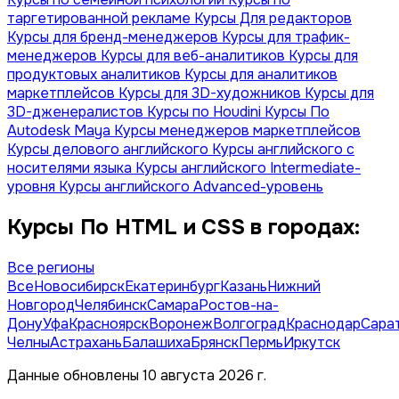
таргетированной рекламе
Курсы Для редакторов
Курсы для бренд-менеджеров
Курсы для трафик-
менеджеров
Курсы для веб-аналитиков
Курсы для
продуктовых аналитиков
Курсы для аналитиков
маркетплейсов
Курсы для 3D-художников
Курсы для
3D-дженералистов
Курсы по Houdini
Курсы По
Autodesk Maya
Курсы менеджеров маркетплейсов
Курсы делового английского
Курсы английского с
носителями языка
Курсы английского Intermediate-
уровня
Курсы английского Advanced-уровень
Курсы По HTML и CSS в городах:
Все регионы
Все
Новосибирск
Екатеринбург
Казань
Нижний
Новгород
Челябинск
Самара
Ростов-на-
Дону
Уфа
Красноярск
Воронеж
Волгоград
Краснодар
Сара
Челны
Астрахань
Балашиха
Брянск
Пермь
Иркутск
Данные обновлены 10 августа 2026 г.