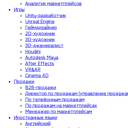
Аналитик маркетплейсов
Игры
Unity-разработчик
Unreal Engine
Геймдизайнер
2D-художник
3D-художник
3D-дженералист
Houdini
Autodesk Maya
After Effects
VR&AR
Cinema 4D
Продажи
B2B-продажи
Директор по продажам (управление продажа
По телефонным продажам
По продажам на маркетплейсах
Менеджер по маркетплейсам
Иностранные языки
Английский