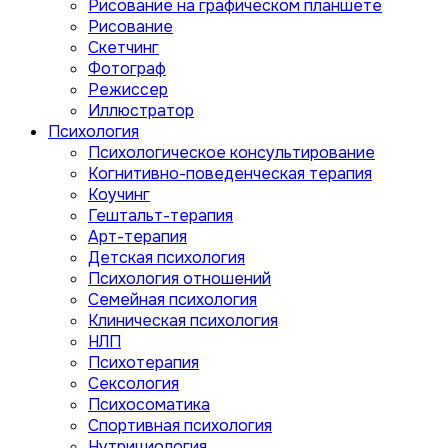
Рисование на графическом планшете
Рисование
Скетчинг
Фотограф
Режиссер
Иллюстратор
Психология
Психологическое консультирование
Когнитивно-поведенческая терапия
Коучинг
Гештальт-терапия
Арт-терапия
Детская психология
Психология отношений
Семейная психология
Клиническая психология
НЛП
Психотерапия
Сексология
Психосоматика
Спортивная психология
Нутрициология