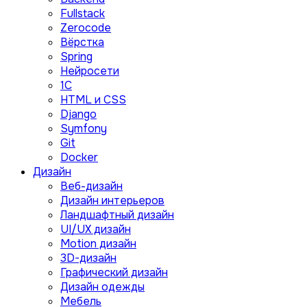
Fullstack
Zerocode
Вёрстка
Spring
Нейросети
1C
HTML и CSS
Django
Symfony
Git
Docker
Дизайн
Веб-дизайн
Дизайн интерьеров
Ландшафтный дизайн
UI/UX дизайн
Motion дизайн
3D-дизайн
Графический дизайн
Дизайн одежды
Мебель