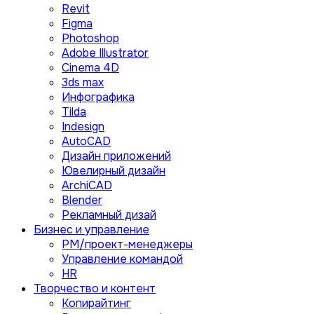
Revit
Figma
Photoshop
Adobe Illustrator
Сinema 4D
3ds max
Инфографика
Tilda
Indesign
AutoCAD
Дизайн приложений
Ювелирный дизайн
ArchiCAD
Blender
Рекламный дизай
Бизнес и управление
PM/проект-менеджеры
Управление командой
HR
Творчество и контент
Копирайтинг