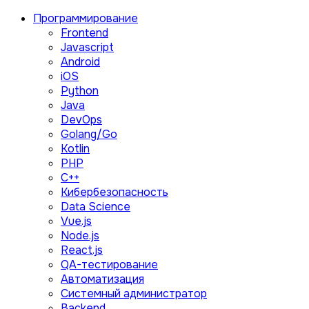
Программирование
Frontend
Javascript
Android
iOS
Python
Java
DevOps
Golang/Go
Kotlin
PHP
C++
Кибербезопасность
Data Science
Vue.js
Node.js
React.js
QA-тестирование
Автоматизация
Системный администратор
Backend