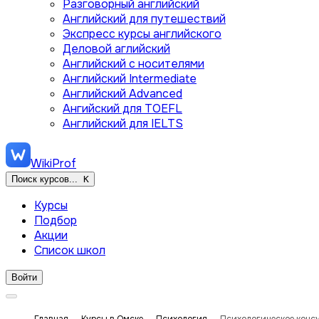
Разговорный английский
Английский для путешествий
Экспресс курсы английского
Деловой аглийский
Английский с носителями
Английский Intermediate
Английский Advanced
Ангийский для TOEFL
Английский для IELTS
WikiProf
Поиск курсов...
K
Курсы
Подбор
Акции
Список школ
Войти