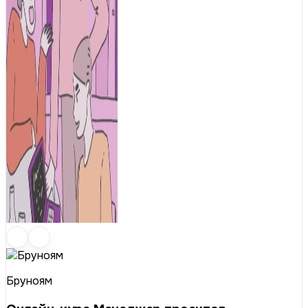
Бруноям