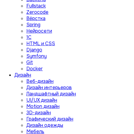
Fullstack
Zerocode
Вёрстка
Spring
Нейросети
1C
HTML и CSS
Django
Symfony
Git
Docker
Дизайн
Веб-дизайн
Дизайн интерьеров
Ландшафтный дизайн
UI/UX дизайн
Motion дизайн
3D-дизайн
Графический дизайн
Дизайн одежды
Мебель