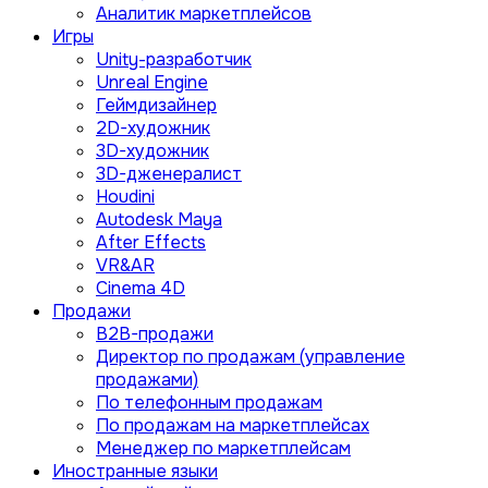
Аналитик маркетплейсов
Игры
Unity-разработчик
Unreal Engine
Геймдизайнер
2D-художник
3D-художник
3D-дженералист
Houdini
Autodesk Maya
After Effects
VR&AR
Cinema 4D
Продажи
B2B-продажи
Директор по продажам (управление
продажами)
По телефонным продажам
По продажам на маркетплейсах
Менеджер по маркетплейсам
Иностранные языки