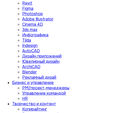
Revit
Figma
Photoshop
Adobe Illustrator
Сinema 4D
3ds max
Инфографика
Tilda
Indesign
AutoCAD
Дизайн приложений
Ювелирный дизайн
ArchiCAD
Blender
Рекламный дизай
Бизнес и управление
PM/проект-менеджеры
Управление командой
HR
Творчество и контент
Копирайтинг