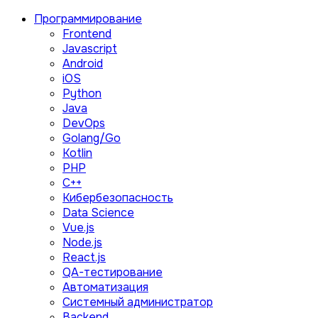
Программирование
Frontend
Javascript
Android
iOS
Python
Java
DevOps
Golang/Go
Kotlin
PHP
C++
Кибербезопасность
Data Science
Vue.js
Node.js
React.js
QA-тестирование
Автоматизация
Системный администратор
Backend