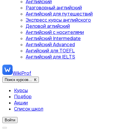
Английский
Разговорный английский
Английский для путешествий
Экспресс курсы английского
Деловой аглийский
Английский с носителями
Английский Intermediate
Английский Advanced
Ангийский для TOEFL
Английский для IELTS
WikiProf
Поиск курсов...
K
Курсы
Подбор
Акции
Список школ
Войти