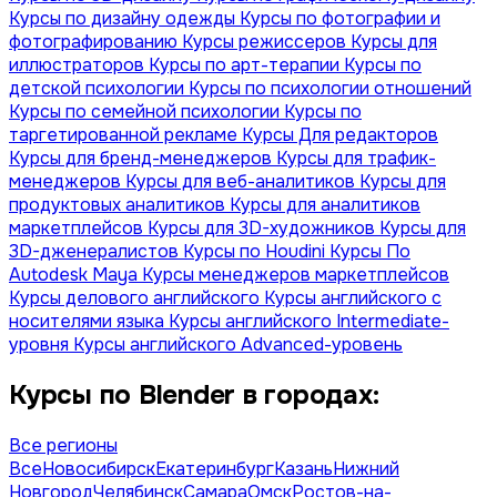
Курсы по дизайну одежды
Курсы по фотографии и
фотографированию
Курсы режиссеров
Курсы для
иллюстраторов
Курсы по арт-терапии
Курсы по
детской психологии
Курсы по психологии отношений
Курсы по семейной психологии
Курсы по
таргетированной рекламе
Курсы Для редакторов
Курсы для бренд-менеджеров
Курсы для трафик-
менеджеров
Курсы для веб-аналитиков
Курсы для
продуктовых аналитиков
Курсы для аналитиков
маркетплейсов
Курсы для 3D-художников
Курсы для
3D-дженералистов
Курсы по Houdini
Курсы По
Autodesk Maya
Курсы менеджеров маркетплейсов
Курсы делового английского
Курсы английского с
носителями языка
Курсы английского Intermediate-
уровня
Курсы английского Advanced-уровень
Курсы по Blender в городах:
Все регионы
Все
Новосибирск
Екатеринбург
Казань
Нижний
Новгород
Челябинск
Самара
Омск
Ростов-на-