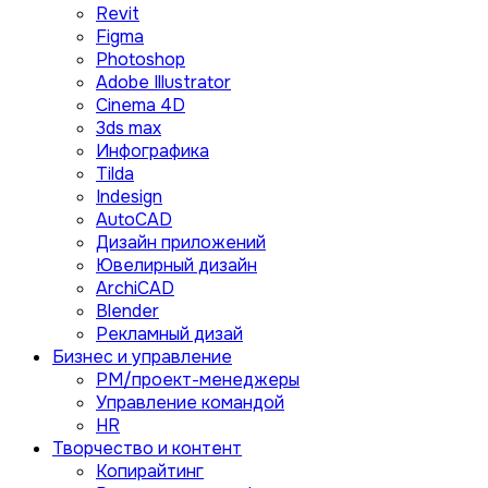
Revit
Figma
Photoshop
Adobe Illustrator
Сinema 4D
3ds max
Инфографика
Tilda
Indesign
AutoCAD
Дизайн приложений
Ювелирный дизайн
ArchiCAD
Blender
Рекламный дизай
Бизнес и управление
PM/проект-менеджеры
Управление командой
HR
Творчество и контент
Копирайтинг