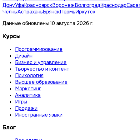
Дону
Уфа
Красноярск
Воронеж
Волгоград
Краснодар
Сара
Челны
Астрахань
Брянск
Пермь
Иркутск
Данные обновлены 10 августа 2026 г.
Курсы
Программирование
Дизайн
Бизнес и управление
Творчество и контент
Психология
Высшее образование
Маркетинг
Аналитика
Игры
Продажи
Иностранные языки
Блог