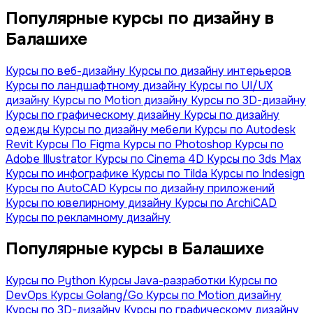
Популярные курсы по дизайну в
Балашихе
Курсы по веб-дизайну
Курсы по дизайну интерьеров
Курсы по ландшафтному дизайну
Курсы по UI/UX
дизайну
Курсы по Motion дизайну
Курсы по 3D-дизайну
Курсы по графическому дизайну
Курсы по дизайну
одежды
Курсы по дизайну мебели
Курсы по Autodesk
Revit
Курсы По Figma
Курсы по Photoshop
Курсы по
Adobe Illustrator
Курсы по Сinema 4D
Курсы по 3ds Max
Курсы по инфографике
Курсы по Tilda
Курсы по Indesign
Курсы по AutoCAD
Курсы по дизайну приложений
Курсы по ювелирному дизайну
Курсы по ArchiCAD
Курсы по рекламному дизайну
Популярные курсы в Балашихе
Курсы по Python
Курсы Java-разработки
Курсы по
DevOps
Курсы Golang/Go
Курсы по Motion дизайну
Курсы по 3D-дизайну
Курсы по графическому дизайну