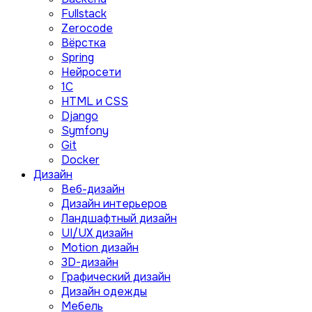
Fullstack
Zerocode
Вёрстка
Spring
Нейросети
1C
HTML и CSS
Django
Symfony
Git
Docker
Дизайн
Веб-дизайн
Дизайн интерьеров
Ландшафтный дизайн
UI/UX дизайн
Motion дизайн
3D-дизайн
Графический дизайн
Дизайн одежды
Мебель