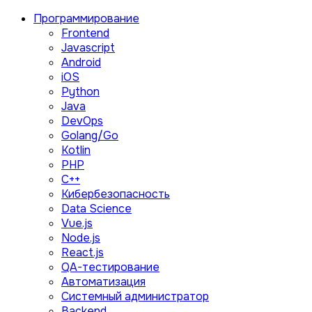
Программирование
Frontend
Javascript
Android
iOS
Python
Java
DevOps
Golang/Go
Kotlin
PHP
C++
Кибербезопасность
Data Science
Vue.js
Node.js
React.js
QA-тестирование
Автоматизация
Системный администратор
Backend