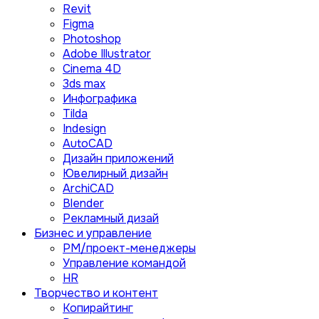
Revit
Figma
Photoshop
Adobe Illustrator
Сinema 4D
3ds max
Инфографика
Tilda
Indesign
AutoCAD
Дизайн приложений
Ювелирный дизайн
ArchiCAD
Blender
Рекламный дизай
Бизнес и управление
PM/проект-менеджеры
Управление командой
HR
Творчество и контент
Копирайтинг