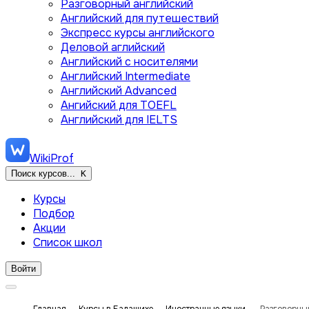
Разговорный английский
Английский для путешествий
Экспресс курсы английского
Деловой аглийский
Английский с носителями
Английский Intermediate
Английский Advanced
Ангийский для TOEFL
Английский для IELTS
WikiProf
Поиск курсов...
K
Курсы
Подбор
Акции
Список школ
Войти