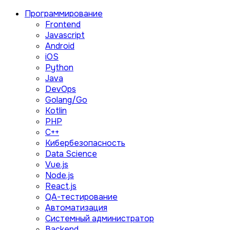
Программирование
Frontend
Javascript
Android
iOS
Python
Java
DevOps
Golang/Go
Kotlin
PHP
C++
Кибербезопасность
Data Science
Vue.js
Node.js
React.js
QA-тестирование
Автоматизация
Системный администратор
Backend