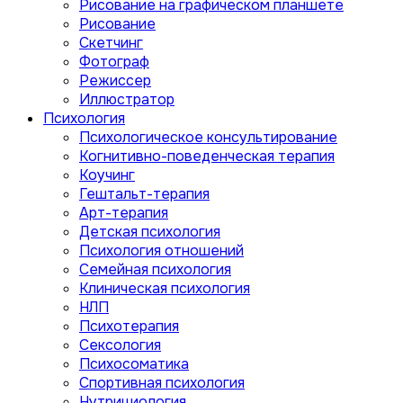
Рисование на графическом планшете
Рисование
Скетчинг
Фотограф
Режиссер
Иллюстратор
Психология
Психологическое консультирование
Когнитивно-поведенческая терапия
Коучинг
Гештальт-терапия
Арт-терапия
Детская психология
Психология отношений
Семейная психология
Клиническая психология
НЛП
Психотерапия
Сексология
Психосоматика
Спортивная психология
Нутрициология