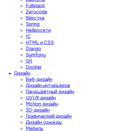
Fullstack
Zerocode
Вёрстка
Spring
Нейросети
1C
HTML и CSS
Django
Symfony
Git
Docker
Дизайн
Веб-дизайн
Дизайн интерьеров
Ландшафтный дизайн
UI/UX дизайн
Motion дизайн
3D-дизайн
Графический дизайн
Дизайн одежды
Мебель