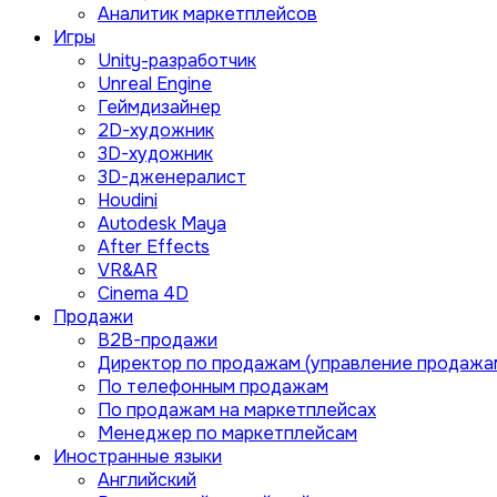
Аналитик маркетплейсов
Игры
Unity-разработчик
Unreal Engine
Геймдизайнер
2D-художник
3D-художник
3D-дженералист
Houdini
Autodesk Maya
After Effects
VR&AR
Cinema 4D
Продажи
B2B-продажи
Директор по продажам (управление продажа
По телефонным продажам
По продажам на маркетплейсах
Менеджер по маркетплейсам
Иностранные языки
Английский