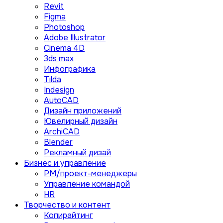
Revit
Figma
Photoshop
Adobe Illustrator
Сinema 4D
3ds max
Инфографика
Tilda
Indesign
AutoCAD
Дизайн приложений
Ювелирный дизайн
ArchiCAD
Blender
Рекламный дизай
Бизнес и управление
PM/проект-менеджеры
Управление командой
HR
Творчество и контент
Копирайтинг