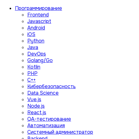
Программирование
Frontend
Javascript
Android
iOS
Python
Java
DevOps
Golang/Go
Kotlin
PHP
C++
Кибербезопасность
Data Science
Vue.js
Node.js
React.js
QA-тестирование
Автоматизация
Системный администратор
Backend