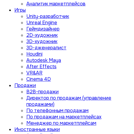
Аналитик маркетплейсов
Игры
Unity-разработчик
Unreal Engine
Геймдизайнер
2D-художник
3D-художник
3D-дженералист
Houdini
Autodesk Maya
After Effects
VR&AR
Cinema 4D
Продажи
B2B-продажи
Директор по продажам (управление
продажами)
По телефонным продажам
По продажам на маркетплейсах
Менеджер по маркетплейсам
Иностранные языки