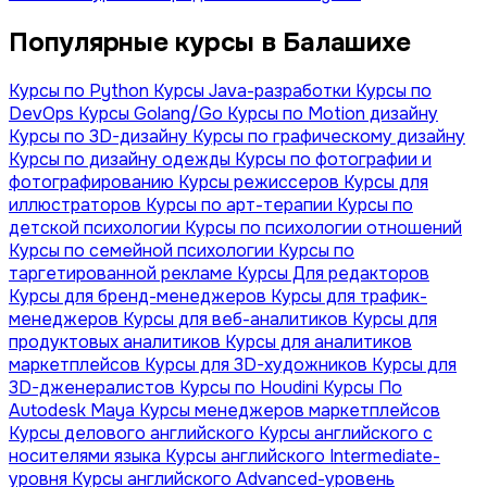
Популярные курсы в Балашихе
Курсы по Python
Курсы Java-разработки
Курсы по
DevOps
Курсы Golang/Go
Курсы по Motion дизайну
Курсы по 3D-дизайну
Курсы по графическому дизайну
Курсы по дизайну одежды
Курсы по фотографии и
фотографированию
Курсы режиссеров
Курсы для
иллюстраторов
Курсы по арт-терапии
Курсы по
детской психологии
Курсы по психологии отношений
Курсы по семейной психологии
Курсы по
таргетированной рекламе
Курсы Для редакторов
Курсы для бренд-менеджеров
Курсы для трафик-
менеджеров
Курсы для веб-аналитиков
Курсы для
продуктовых аналитиков
Курсы для аналитиков
маркетплейсов
Курсы для 3D-художников
Курсы для
3D-дженералистов
Курсы по Houdini
Курсы По
Autodesk Maya
Курсы менеджеров маркетплейсов
Курсы делового английского
Курсы английского с
носителями языка
Курсы английского Intermediate-
уровня
Курсы английского Advanced-уровень