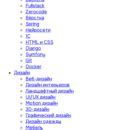
Fullstack
Zerocode
Вёрстка
Spring
Нейросети
1C
HTML и CSS
Django
Symfony
Git
Docker
Дизайн
Веб-дизайн
Дизайн интерьеров
Ландшафтный дизайн
UI/UX дизайн
Motion дизайн
3D-дизайн
Графический дизайн
Дизайн одежды
Мебель