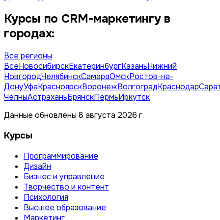
Курсы по CRM-маркетингу в
городах:
Все регионы
Все
Новосибирск
Екатеринбург
Казань
Нижний
Новгород
Челябинск
Самара
Омск
Ростов-на-
Дону
Уфа
Красноярск
Воронеж
Волгоград
Краснодар
Сара
Челны
Астрахань
Брянск
Пермь
Иркутск
Данные обновлены 8 августа 2026 г.
Курсы
Программирование
Дизайн
Бизнес и управление
Творчество и контент
Психология
Высшее образование
Маркетинг