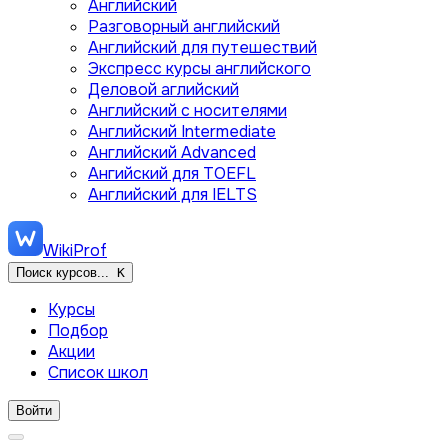
Английский
Разговорный английский
Английский для путешествий
Экспресс курсы английского
Деловой аглийский
Английский с носителями
Английский Intermediate
Английский Advanced
Ангийский для TOEFL
Английский для IELTS
WikiProf
Поиск курсов...
K
Курсы
Подбор
Акции
Список школ
Войти