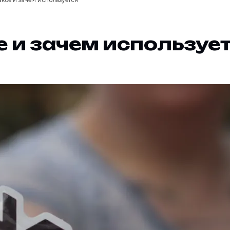
такое и зачем используется
ое и зачем используе