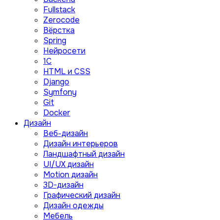
Fullstack
Zerocode
Вёрстка
Spring
Нейросети
1C
HTML и CSS
Django
Symfony
Git
Docker
Дизайн
Веб-дизайн
Дизайн интерьеров
Ландшафтный дизайн
UI/UX дизайн
Motion дизайн
3D-дизайн
Графический дизайн
Дизайн одежды
Мебель