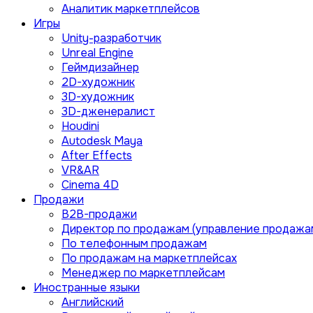
Аналитик маркетплейсов
Игры
Unity-разработчик
Unreal Engine
Геймдизайнер
2D-художник
3D-художник
3D-дженералист
Houdini
Autodesk Maya
After Effects
VR&AR
Cinema 4D
Продажи
B2B-продажи
Директор по продажам (управление продажа
По телефонным продажам
По продажам на маркетплейсах
Менеджер по маркетплейсам
Иностранные языки
Английский