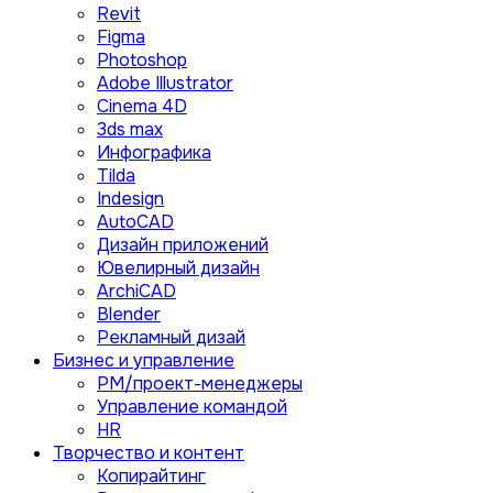
Revit
Figma
Photoshop
Adobe Illustrator
Сinema 4D
3ds max
Инфографика
Tilda
Indesign
AutoCAD
Дизайн приложений
Ювелирный дизайн
ArchiCAD
Blender
Рекламный дизай
Бизнес и управление
PM/проект-менеджеры
Управление командой
HR
Творчество и контент
Копирайтинг