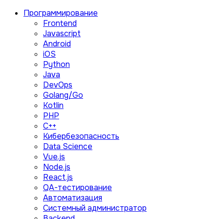
Программирование
Frontend
Javascript
Android
iOS
Python
Java
DevOps
Golang/Go
Kotlin
PHP
C++
Кибербезопасность
Data Science
Vue.js
Node.js
React.js
QA-тестирование
Автоматизация
Системный администратор
Backend