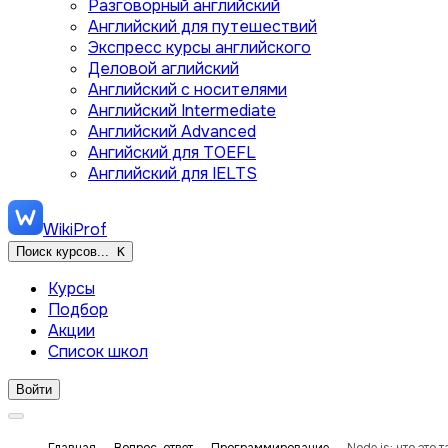
Разговорный английский
Английский для путешествий
Экспресс курсы английского
Деловой аглийский
Английский с носителями
Английский Intermediate
Английский Advanced
Ангийский для TOEFL
Английский для IELTS
WikiProf
Поиск курсов...
K
Курсы
Подбор
Акции
Список школ
Войти