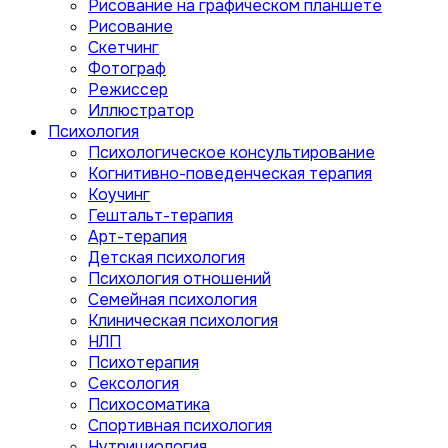
Рисование на графическом планшете
Рисование
Скетчинг
Фотограф
Режиссер
Иллюстратор
Психология
Психологическое консультирование
Когнитивно-поведенческая терапия
Коучинг
Гештальт-терапия
Арт-терапия
Детская психология
Психология отношений
Семейная психология
Клиническая психология
НЛП
Психотерапия
Сексология
Психосоматика
Спортивная психология
Нутрициология