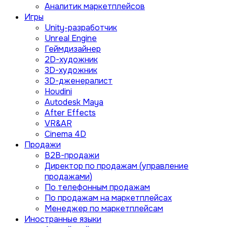
Аналитик маркетплейсов
Игры
Unity-разработчик
Unreal Engine
Геймдизайнер
2D-художник
3D-художник
3D-дженералист
Houdini
Autodesk Maya
After Effects
VR&AR
Cinema 4D
Продажи
B2B-продажи
Директор по продажам (управление
продажами)
По телефонным продажам
По продажам на маркетплейсах
Менеджер по маркетплейсам
Иностранные языки