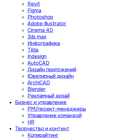
Revit
Figma
Photoshop
Adobe Illustrator
Сinema 4D
3ds max
Инфографика
Tilda
Indesign
AutoCAD
Дизайн приложений
Ювелирный дизайн
ArchiCAD
Blender
Рекламный дизай
Бизнес и управление
PM/проект-менеджеры
Управление командой
HR
Творчество и контент
Копирайтинг