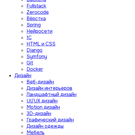
Fullstack
Zerocode
Вёрстка
Spring
Нейросети
1C
HTML и CSS
Django
Symfony
Git
Docker
Дизайн
Веб-дизайн
Дизайн интерьеров
Ландшафтный дизайн
UI/UX дизайн
Motion дизайн
3D-дизайн
Графический дизайн
Дизайн одежды
Мебель