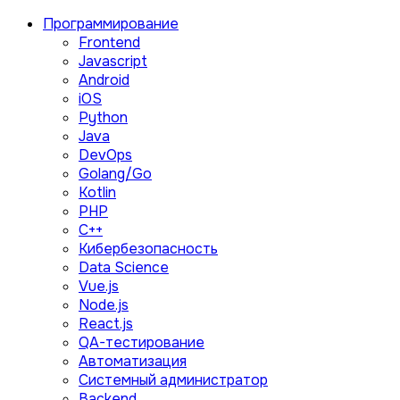
Программирование
Frontend
Javascript
Android
iOS
Python
Java
DevOps
Golang/Go
Kotlin
PHP
C++
Кибербезопасность
Data Science
Vue.js
Node.js
React.js
QA-тестирование
Автоматизация
Системный администратор
Backend