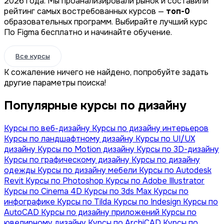
2026 года. Мы проанализировали рынок и составили
рейтинг самых востребованных курсов —
топ-0
образовательных программ. Выбирайте лучший курс
По Figma бесплатно и начинайте обучение.
Все курсы
К сожаление ничего не найдено, попробуйте задать
другие параметры поиска!
Популярные курсы по дизайну
Курсы по веб-дизайну
Курсы по дизайну интерьеров
Курсы по ландшафтному дизайну
Курсы по UI/UX
дизайну
Курсы по Motion дизайну
Курсы по 3D-дизайну
Курсы по графическому дизайну
Курсы по дизайну
одежды
Курсы по дизайну мебели
Курсы по Autodesk
Revit
Курсы по Photoshop
Курсы по Adobe Illustrator
Курсы по Сinema 4D
Курсы по 3ds Max
Курсы по
инфографике
Курсы по Tilda
Курсы по Indesign
Курсы по
AutoCAD
Курсы по дизайну приложений
Курсы по
ювелирному дизайну
Курсы по ArchiCAD
Курсы по