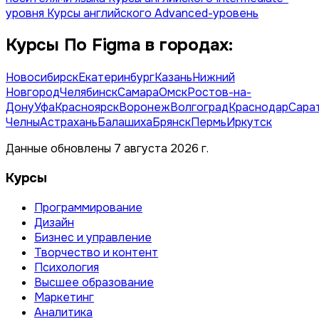
уровня
Курсы английского Advanced-уровень
Курсы По Figma в городах:
Новосибирск
Екатеринбург
Казань
Нижний
Новгород
Челябинск
Самара
Омск
Ростов-на-
Дону
Уфа
Красноярск
Воронеж
Волгоград
Краснодар
Сара
Челны
Астрахань
Балашиха
Брянск
Пермь
Иркутск
Данные обновлены 7 августа 2026 г.
Курсы
Программирование
Дизайн
Бизнес и управление
Творчество и контент
Психология
Высшее образование
Маркетинг
Аналитика