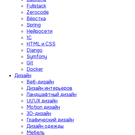
Fullstack
Zerocode
Вёрстка
Spring
Нейросети
1C
HTML и CSS
Django
Symfony
Git
Docker
Дизайн
Веб-дизайн
Дизайн интерьеров
Ландшафтный дизайн
UI/UX дизайн
Motion дизайн
3D-дизайн
Графический дизайн
Дизайн одежды
Мебель