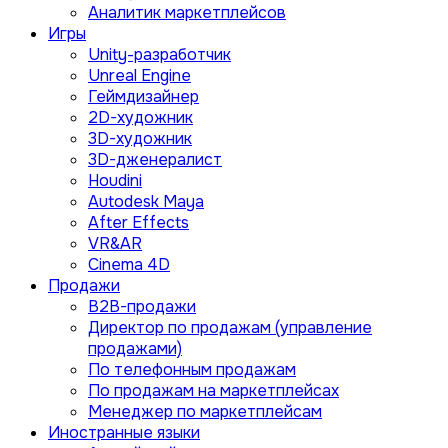
Аналитик маркетплейсов
Игры
Unity-разработчик
Unreal Engine
Геймдизайнер
2D-художник
3D-художник
3D-дженералист
Houdini
Autodesk Maya
After Effects
VR&AR
Cinema 4D
Продажи
B2B-продажи
Директор по продажам (управление
продажами)
По телефонным продажам
По продажам на маркетплейсах
Менеджер по маркетплейсам
Иностранные языки