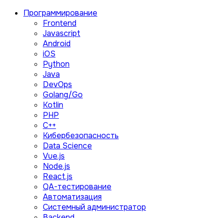
Программирование
Frontend
Javascript
Android
iOS
Python
Java
DevOps
Golang/Go
Kotlin
PHP
C++
Кибербезопасность
Data Science
Vue.js
Node.js
React.js
QA-тестирование
Автоматизация
Системный администратор
Backend