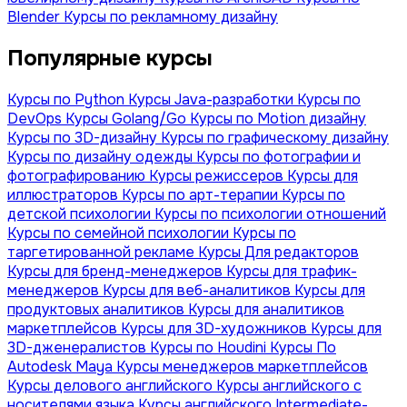
Blender
Курсы по рекламному дизайну
Популярные курсы
Курсы по Python
Курсы Java-разработки
Курсы по
DevOps
Курсы Golang/Go
Курсы по Motion дизайну
Курсы по 3D-дизайну
Курсы по графическому дизайну
Курсы по дизайну одежды
Курсы по фотографии и
фотографированию
Курсы режиссеров
Курсы для
иллюстраторов
Курсы по арт-терапии
Курсы по
детской психологии
Курсы по психологии отношений
Курсы по семейной психологии
Курсы по
таргетированной рекламе
Курсы Для редакторов
Курсы для бренд-менеджеров
Курсы для трафик-
менеджеров
Курсы для веб-аналитиков
Курсы для
продуктовых аналитиков
Курсы для аналитиков
маркетплейсов
Курсы для 3D-художников
Курсы для
3D-дженералистов
Курсы по Houdini
Курсы По
Autodesk Maya
Курсы менеджеров маркетплейсов
Курсы делового английского
Курсы английского с
носителями языка
Курсы английского Intermediate-