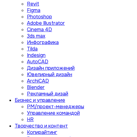
Revit
Figma
Photoshop
Adobe Illustrator
Сinema 4D
3ds max
Инфографика
Tilda
Indesign
AutoCAD
Дизайн приложений
Ювелирный дизайн
ArchiCAD
Blender
Рекламный дизай
Бизнес и управление
PM/проект-менеджеры
Управление командой
HR
Творчество и контент
Копирайтинг