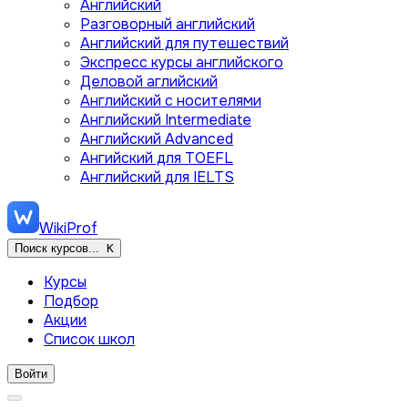
Английский
Разговорный английский
Английский для путешествий
Экспресс курсы английского
Деловой аглийский
Английский с носителями
Английский Intermediate
Английский Advanced
Ангийский для TOEFL
Английский для IELTS
WikiProf
Поиск курсов...
K
Курсы
Подбор
Акции
Список школ
Войти