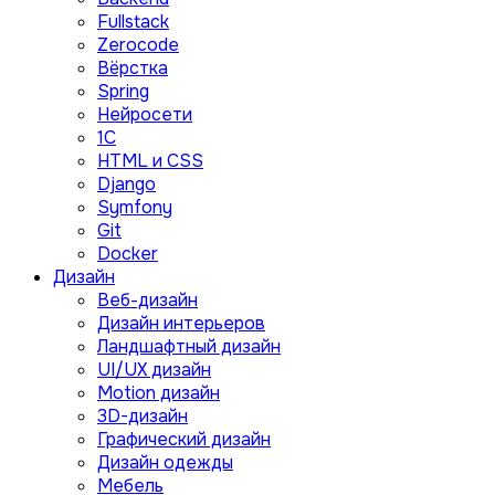
Fullstack
Zerocode
Вёрстка
Spring
Нейросети
1C
HTML и CSS
Django
Symfony
Git
Docker
Дизайн
Веб-дизайн
Дизайн интерьеров
Ландшафтный дизайн
UI/UX дизайн
Motion дизайн
3D-дизайн
Графический дизайн
Дизайн одежды
Мебель