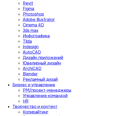
Revit
Figma
Photoshop
Adobe Illustrator
Сinema 4D
3ds max
Инфографика
Tilda
Indesign
AutoCAD
Дизайн приложений
Ювелирный дизайн
ArchiCAD
Blender
Рекламный дизай
Бизнес и управление
PM/проект-менеджеры
Управление командой
HR
Творчество и контент
Копирайтинг