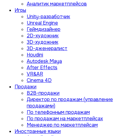
Аналитик маркетплейсов
Игры
Unity-разработчик
Unreal Engine
Геймдизайнер
2D-художник
3D-художник
3D-дженералист
Houdini
Autodesk Maya
After Effects
VR&AR
Cinema 4D
Продажи
B2B-продажи
Директор по продажам (управление
продажами)
По телефонным продажам
По продажам на маркетплейсах
Менеджер по маркетплейсам
Иностранные языки