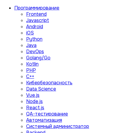
Программирование
Frontend
Javascript
Android
iOS
Python
Java
DevOps
Golang/Go
Kotlin
PHP
C++
Кибербезопасность
Data Science
Vue.js
Node.js
React.js
QA-тестирование
Автоматизация
Системный администратор
Backend