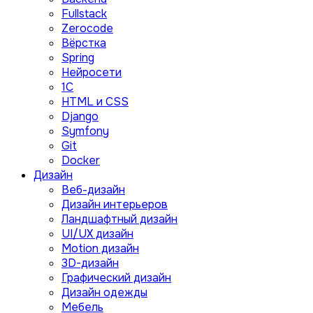
Fullstack
Zerocode
Вёрстка
Spring
Нейросети
1C
HTML и CSS
Django
Symfony
Git
Docker
Дизайн
Веб-дизайн
Дизайн интерьеров
Ландшафтный дизайн
UI/UX дизайн
Motion дизайн
3D-дизайн
Графический дизайн
Дизайн одежды
Мебель