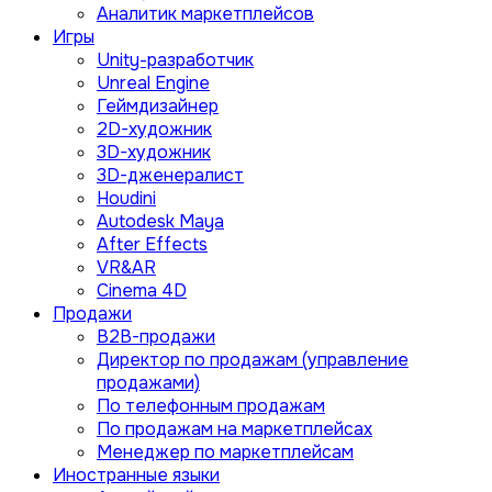
Аналитик маркетплейсов
Игры
Unity-разработчик
Unreal Engine
Геймдизайнер
2D-художник
3D-художник
3D-дженералист
Houdini
Autodesk Maya
After Effects
VR&AR
Cinema 4D
Продажи
B2B-продажи
Директор по продажам (управление
продажами)
По телефонным продажам
По продажам на маркетплейсах
Менеджер по маркетплейсам
Иностранные языки