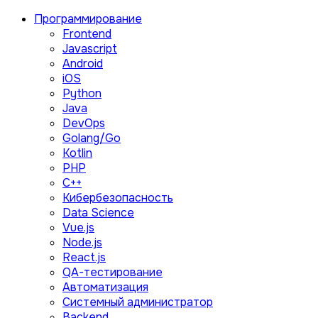
Программирование
Frontend
Javascript
Android
iOS
Python
Java
DevOps
Golang/Go
Kotlin
PHP
C++
Кибербезопасность
Data Science
Vue.js
Node.js
React.js
QA-тестирование
Автоматизация
Системный администратор
Backend