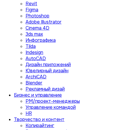
Revit
Figma
Photoshop
Adobe Illustrator
Сinema 4D
3ds max
Инфографика
Tilda
Indesign
AutoCAD
Дизайн приложений
Ювелирный дизайн
ArchiCAD
Blender
Рекламный дизай
Бизнес и управление
PM/проект-менеджеры
Управление командой
HR
Творчество и контент
Копирайтинг