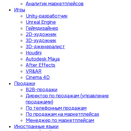
Аналитик маркетплейсов
Игры
Unity-разработчик
Unreal Engine
Геймдизайнер
2D-художник
3D-художник
3D-дженералист
Houdini
Autodesk Maya
After Effects
VR&AR
Cinema 4D
Продажи
B2B-продажи
Директор по продажам (управление
продажами)
По телефонным продажам
По продажам на маркетплейсах
Менеджер по маркетплейсам
Иностранные языки