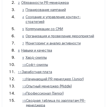
Обязанности PR-менеджера
2
Планирование кампаний
3
Создание и управление контент-
4
стратегией
Коммуникации со СМИ
5
Организация и проведение мероприятий
6
Мониторинг и анализ активности
7
Навыки и качества
8
Хард-скиллы
9
Софт-скиллы
10
Заработная плата
11
Начинающий PR-менеджер (Junior)
12
Опытный менеджер (Middle)
13
Профессионал (Senior)
14
Сводная таблица по зарплатам PR-
15
менеджера