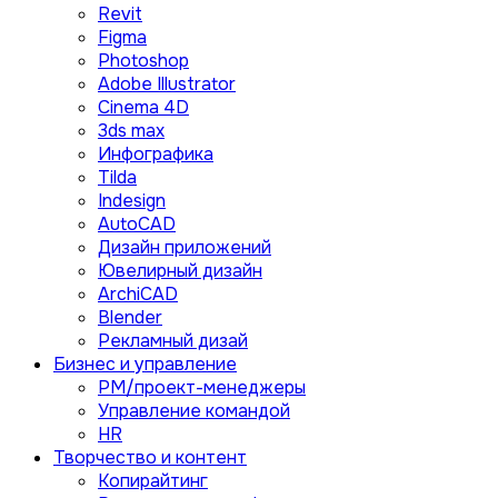
Revit
Figma
Photoshop
Adobe Illustrator
Сinema 4D
3ds max
Инфографика
Tilda
Indesign
AutoCAD
Дизайн приложений
Ювелирный дизайн
ArchiCAD
Blender
Рекламный дизай
Бизнес и управление
PM/проект-менеджеры
Управление командой
HR
Творчество и контент
Копирайтинг