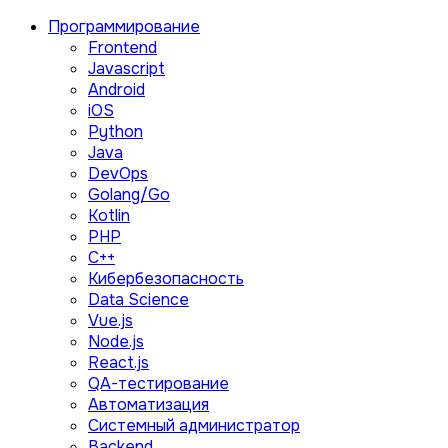
Программирование
Frontend
Javascript
Android
iOS
Python
Java
DevOps
Golang/Go
Kotlin
PHP
C++
Кибербезопасность
Data Science
Vue.js
Node.js
React.js
QA-тестирование
Автоматизация
Системный администратор
Backend