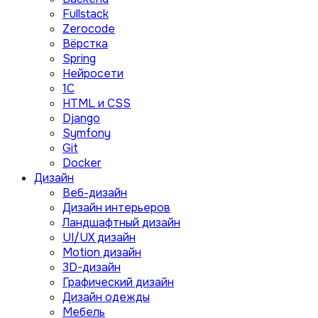
Fullstack
Zerocode
Вёрстка
Spring
Нейросети
1C
HTML и CSS
Django
Symfony
Git
Docker
Дизайн
Веб-дизайн
Дизайн интерьеров
Ландшафтный дизайн
UI/UX дизайн
Motion дизайн
3D-дизайн
Графический дизайн
Дизайн одежды
Мебель