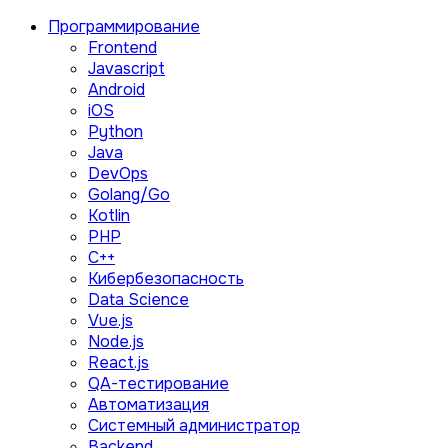
Программирование
Frontend
Javascript
Android
iOS
Python
Java
DevOps
Golang/Go
Kotlin
PHP
C++
Кибербезопасность
Data Science
Vue.js
Node.js
React.js
QA-тестирование
Автоматизация
Системный администратор
Backend