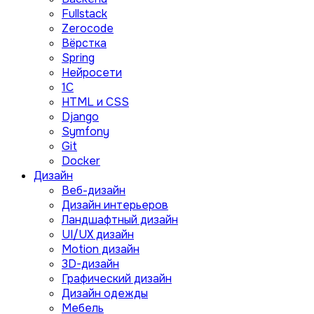
Fullstack
Zerocode
Вёрстка
Spring
Нейросети
1C
HTML и CSS
Django
Symfony
Git
Docker
Дизайн
Веб-дизайн
Дизайн интерьеров
Ландшафтный дизайн
UI/UX дизайн
Motion дизайн
3D-дизайн
Графический дизайн
Дизайн одежды
Мебель