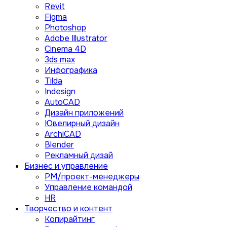
Revit
Figma
Photoshop
Adobe Illustrator
Сinema 4D
3ds max
Инфографика
Tilda
Indesign
AutoCAD
Дизайн приложений
Ювелирный дизайн
ArchiCAD
Blender
Рекламный дизай
Бизнес и управление
PM/проект-менеджеры
Управление командой
HR
Творчество и контент
Копирайтинг