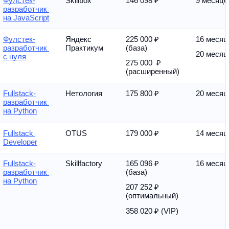
Фулстек-
Skillbox
146 098 ₽
9 месяце
разработчик 
на JavaScript
Фулстек-
Яндекс 
225 000 ₽ 
16 месяц
разработчик 
Практикум
(база)
20 месяц
с нуля
275 000  ₽ 
(расширенный)
Fullstack-
Нетология
175 800 ₽
20 месяц
разработчик 
на Python
Fullstack 
OTUS
179 000 ₽
14 месяц
Developer
Fullstack-
Skillfactory
165 096 ₽ 
16 месяц
разработчик 
(база)
на Python
207 252 ₽ 
(оптимальный)
358 020 ₽ (VIP)