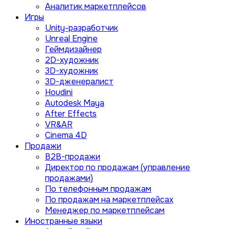
Аналитик маркетплейсов
Игры
Unity-разработчик
Unreal Engine
Геймдизайнер
2D-художник
3D-художник
3D-дженералист
Houdini
Autodesk Maya
After Effects
VR&AR
Cinema 4D
Продажи
B2B-продажи
Директор по продажам (управление
продажами)
По телефонным продажам
По продажам на маркетплейсах
Менеджер по маркетплейсам
Иностранные языки