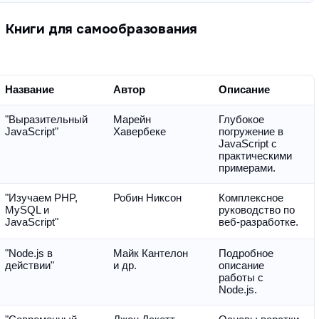
Книги для самообразования
Название
Автор
Описание
"Выразительный 
Марейн 
Глубокое 
JavaScript"
Хавербеке
погружение в 
JavaScript с 
практическими 
примерами.
"Изучаем PHP, 
Робин Никсон
Комплексное 
MySQL и 
руководство по 
JavaScript"
веб-разработке.
"Node.js в 
Майк Кантелон 
Подробное 
действии"
и др.
описание 
работы с 
Node.js.