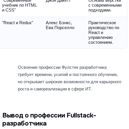
"Современный 
Джон Дакетт
Основы верстки 
учебник по HTML 
с современными 
и CSS"
подходами.
"React и Redux"
Алекс Бэнкс, 
Практическое 
Ева Порселло
руководство по 
React и 
управлению 
состоянием.
Освоение профессии Фулстек разработчика 
требует времени, усилий и постоянного обучения, 
но открывает широкие возможности для карьерного 
роста и самореализации в сфере ИТ.
Вывод о профессии Fullstack-
разработчика